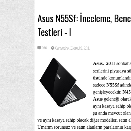
Asus N55Sf: İnceleme, Ben
Testleri - I
266
Çarşamba, Ekim 19, 2011
Asus, 2011
sonbaha
serilerini piyasaya 
üstünde konumlandı
sadece
N55Sf
adında
genişleyecektir.
N45
Asus
geleneği olar
aynı kasaya sahip o
şu anda mevcut olan
ve aynı kasaya sahip olacak diğer modelleri satın 
Umarım sorunsuz ve satın alanların paralarının karşılı