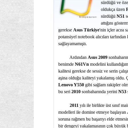
sürdüğü ve özel
oldukça üzen
sürdüğü
N51
s
attığını göster
gerekse
Asus Türkiye
'nin içler acısı
potansiyel notebook alıcıları tarfından 
sağlayamamıştı.
Ardından
Asus 2009
sonbaharı
benimde
N61Vn
modelini kullandığım
kalitesi gerekse de sessiz ve serin çalı
aşina olduğu kaliteyi yakalamış oldu.
Lenovo Y550
gibi sağlam rakipler olm
bu seri
2010
sonbaharında yerini
N53
s
2011
yılı ile birlikte üst sınıf 
modelleri ile domine etmeye başlayan
soruna rağmen bu başarıyı elde etmesi
bir dengeyi yakalamasının çok büyük b