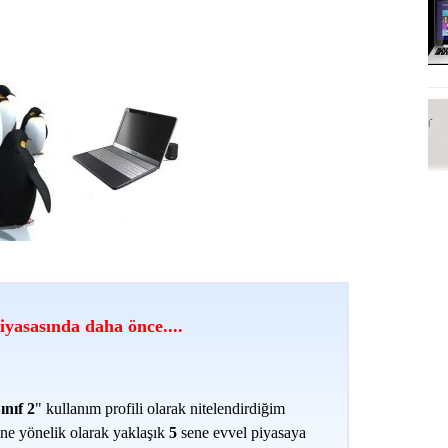
A
20
20
As
20
Iv
yasasında daha önce....
20
Lo
Mi
ınıf 2
" kullanım profili olarak nitelendirdiğim
sine yönelik olarak yaklaşık
5
sene evvel piyasaya
Sı