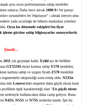
laşık aynı oyun performansına sahip modeller
ralara satınca; Daha önce ancak
1000 $+
bir parayı
nları oynatabilen bir bilgisayar
" ı almak isteyen ama
stemlere yada ucuzluğu ile bilinen markalara yönelen
oldu.
Oysa bu dönemde rakipleri bu fiyat
fik işleme gücüne sahip bilgisayarlar sunuyorlardı.
Şimdi...
lan
2011
yılı geçmişte kaldı.
Eylül
ayı ile birllikte
sına
GT555M
ekran kartına sahip
Y570
modelini,
kran kartına sahip ve uygun fiyatlı
Z570
modelini
u segmentteki rakipsizliği sona ermiş oldu.
N53Sn
 olsa bile
Lenovo
'daki nispeten daha güçlü ekran kartı
 profilinin tipik karakteristiği olan "
En güçlü ekran
limi nedeniyle kullanıcılara daha cazip geliyor. Buna
yeni
N45S, N55S
ve
N75S
serilerini tanıttı. İşte bu