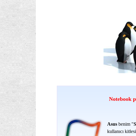
Notebook pi
Asus
benim "
S
kullanıcı kitle