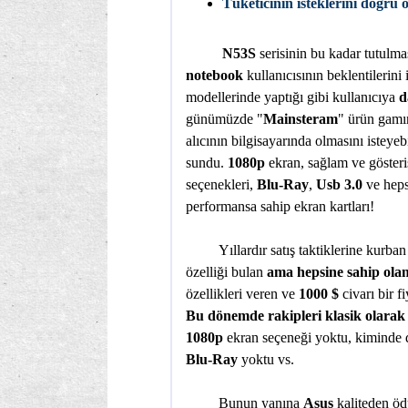
Tüketicinin isteklerini doğru 
N53S
serisinin bu kadar tutulmas
notebook
kullanıcısının beklentilerini
modellerinde yaptığı gibi kullanıcıya
d
günümüzde "
Mainsteram
" ürün gamın
alıcının bilgisayarında olmasını isteyeb
sundu.
1080p
ekran, sağlam ve gösteriş
seçenekleri,
Blu-Ray
,
Usb 3.0
ve heps
performansa sahip ekran kartları!
Yıllardır satış taktiklerine kurban g
özelliği bulan
ama hepsine sahip ol
özellikleri veren ve
1000 $
civarı bir f
Bu dönemde rakipleri klasik olarak 
1080p
ekran seçeneği yoktu, kiminde d
Blu-Ray
yoktu vs.
Bunun yanına
Asus
kaliteden öd