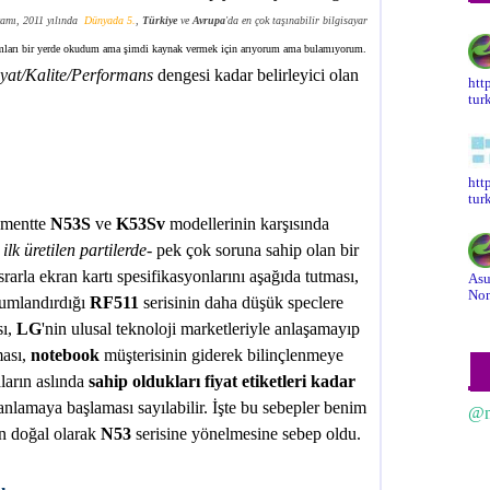
kamı, 2011 yılında
Dünyada 5
.
,
Türkiye
ve
Avrupa
'da en çok taşınabilir bilgisayar
amları bir yerde okudum ama şimdi kaynak vermek için arıyorum ama bulamıyorum.
yat/Kalite/Performans
dengesi kadar belirleyici olan
htt
tur
htt
tur
gmentte
N53S
ve
K53Sv
modellerinin karşısında
 ilk üretilen partilerde
- pek çok soruna sahip olan bir
ısrarla ekran kartı spesifikasyonlarını aşağıda tutması,
Asu
Non
numlandırdığı
RF511
serisinin daha düşük speclere
sı,
LG
'nin ulusal teknoloji marketleriyle anlaşamayıp
ması,
notebook
müşterisinin giderek bilinçlenmeye
ların aslında
sahip oldukları fiyat etiketleri kadar
nlamaya başlaması sayılabilir. İşte bu sebepler benim
@n
in doğal olarak
N53
serisine yönelmesine sebep oldu.