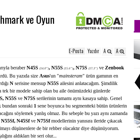
chmark ve Oyun
E-Posta
Yazdır
A
A
rıyla beraber
N45S
, N55S
, N75S
ve
Zenbook
(14.0")
(15.6")
(17.3")
sürdü. Bu yazıda size
Asus
'un "
mainsteram
" ürün gamının en
rdığı
N
serisine mensup
N55S
ailesini anlatacağım. Şimdilik
 tek bir modele sahip olan bu aile önümüzdeki günlerde
S, N55S
ve
N75S
serilerinin tamamı aynı kasaya sahip. Genel
ak bundan sonraki
1
sene boyunca bu segmentteki bütün ürünlerin
lacağını söylemek yanlış olmaz. Bu sebeple bu yazı aynı zamanda
N55Sf, N45Sf
ve
N75Sf
modellerinin yanısıra ileride çıkacak
almayı düşünenlere de bir rehber olacaktır diye düşünüyorum.
ğını aldıkları bir seri olur...