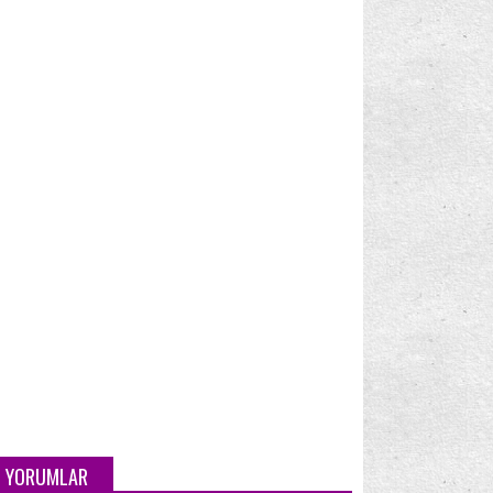
Testleri - II
b Flash Sürücü
Vitrin
nonpasaran
(2)
(4)
(9)
Asus N55Sf: İnceleme, Benchmark ve Oyun
Testleri - I
Mart
(2)
Şubat
(8)
Ocak
(2)
YORUMLAR