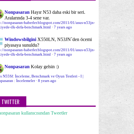
Nonpasaran
Hayır N53 daha eski bir seri.
Aralarında 3-4 sene var.
p://nonpasaran-haberler.blogspot.com/2011/01/asus-n53jn-
kiyede-ilk-defa-benchmark.html
·
7 years ago
Windowsbilgini
X550LN, N53JN`den öcemi
piyasaya sunuldu?
p://nonpasaran-haberler.blogspot.com/2011/01/asus-n53jn-
kiyede-ilk-defa-benchmark.html
·
7 years ago
Nonpasaran
Kolay gelsin :)
s N55Sf: İnceleme, Benchmark ve Oyun Testleri - I |
pasaran : İncelemeler
·
8 years ago
TWITTER
onpasaran kullanıcısından Tweetler