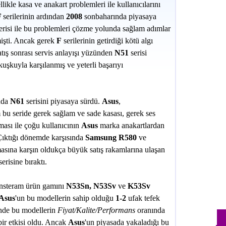
likle kasa ve anakart problemleri ile kullanıcılarını
Us
F
serilerinin ardından
2008
sonbaharında piyasaya
erisi ile bu problemleri çözme yolunda sağlam adımlar
mişti. Ancak gerek
F
serilerinin getirdiği kötü algı
 satış sonrası servis anlayışı yüzünden
N51
serisi
kuşkuyla karşılanmış ve yeterli başarıyı
nda
N61
serisini piyasaya sürdü.
Asus
,
 bu seride gerek sağlam ve sade kasası, gerek ses
şması ile çoğu kullanıcının
Asus
marka anakartlardan
 Çıktığı dönemde karşısında
Samsung R580
ve
asına karşın oldukça büyük satış rakamlarına ulaşan
erisine bıraktı.
mainsteram ürün gamını
N53Sn, N53Sv
ve
K53Sv
Asus
'un bu modellerin sahip olduğu
1-2
ufak tefek
nde bu modellerin
Fiyat/Kalite/Performans
oranında
ir etkisi oldu. Ancak
Asus
'un piyasada yakaladığı bu