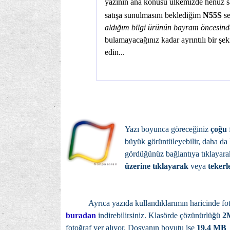
yazının ana konusu ülkemizde henüz 
satışa sunulmasını beklediğim
N55S
se
aldığım bilgi ürünün bayram öncesinde
bulamayacağınız kadar ayrıntılı bir ş
edin...
Yazı boyunca göreceğiniz
çoğu
büyük görüntüleyebilir, daha da
gördüğünüz bağlantıya tıklayara
üzerine tıklayarak
veya
tekerl
Ayrıca yazıda kullandıklarımın haricinde fotoğ
buradan
indirebilirsiniz. Klasörde çözünürlüğü
2
fotoğraf yer alıyor. Dosyanın boyutu ise
19.4 MB