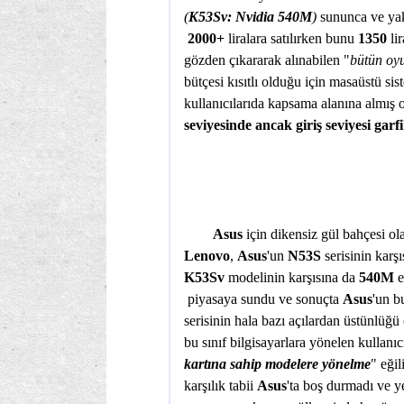
(
K53Sv: Nvidia 540M
)
sununca ve yak
2000+
liralara satılırken bunu
1350
li
gözden çıkararak alınabilen "
bütün oyu
bütçesi kısıtlı olduğu için masaüstü si
kullanıcılarıda kapsama alanına almış 
seviyesinde ancak giriş seviyesi gar
Asus
için dikensiz gül bahçesi o
Lenovo
,
Asus
'un
N53S
serisinin karşı
K53Sv
modelinin karşısına da
540M
e
piyasaya sundu ve sonuçta
Asus
'un b
serisinin hala bazı açılardan üstünlüğü
bu sınıf bilgisayarlara yönelen kullanıcı
kartına sahip modelere yönelme
" eği
karşılık tabii
Asus
'ta boş durmadı ve 