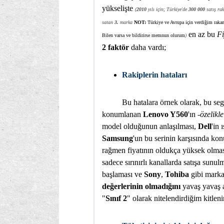
yükselişte
(
2010
yılı için; Türkiye'de
300 000
satış ra
satan
3.
marka
NOT:
Türkiye ve Avrupa için verdiğim rak
en az bu
Fi
Bilen varsa ve bildirirse memnun olurum
)
2 faktör
daha vardı;
Rakiplerin hataları
Bu hatalara örnek olarak, bu se
konumlanan
Lenovo Y560
'ın -
özelikle
model olduğunun anlaşılması,
Dell
'in 
Samsung
'un bu serinin karşısında ko
rağmen fiyatının oldukça yüksek olma
sadece sırınırlı kanallarda satışa sunul
başlaması ve
Sony
,
Tohiba
gibi marka
değerlerinin olmadığını
yavaş yavaş a
"
Sınıf 2
" olarak nitelendirdiğim kitlen