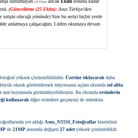
satışa sunulmayan
ancak
Ekim
sonuna kadar
(
18 Ekim
)
risi.
(
Güncelleme (25 Ekim):
Asus Türkiye'den
 satışta olacağı yönünde)
Size bu seriyi hiçbir yerde
ekilde anlatmaya çalışacağım. Lütfen okumaya devam
fotoğraf yüksek çözünürlüklüdür.
Üzerine tıklayarak
daha
 büyük olarak görüntülemek istiyorsanız açılan ekranda
sol altta
k tam boyutunda görüntüleyebilirsiniz. Bu ekranda
resimlerin
eği kullanarak
diğer resimlere geçmeniz de mümkün.
raflarında yer aldığı
Asus_N55Sf_Fotoğraflar
klasörünü
MP
ile
21MP
arasında değişen
27 adet
yüksek çözünürlüklü