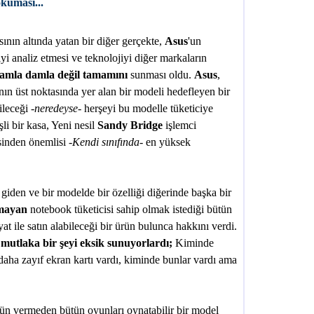
okuması...
ının altında yatan bir diğer gerçekte,
Asus
'un
 iyi analiz etmesi ve teknolojiyi diğer markaların
amla damla değil tamamını
sunması oldu.
Asus
,
ın üst noktasında yer alan bir modeli hedefleyen bir
ileceği -
neredeyse
- herşeyi bu modelle tüketiciye
li bir kasa, Yeni nesil
Sandy Bridge
işlemci
inden önemlisi -
Kendi sınıfında-
en yüksek
iden ve bir modelde bir özelliği diğerinde başka bir
amayan
notebook tüketicisi sahip olmak istediği bütün
iyat ile satın alabileceği bir ürün bulunca hakkını verdi.
mutlaka bir şeyi eksik sunuyorlardı;
Kiminde
aha zayıf ekran kartı vardı, kiminde bunlar vardı ama
ün vermeden bütün oyunları oynatabilir bir model