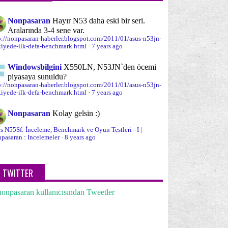
Nonpasaran
Hayır N53 daha eski bir seri.
Aralarında 3-4 sene var.
p://nonpasaran-haberler.blogspot.com/2011/01/asus-n53jn-
kiyede-ilk-defa-benchmark.html
·
7 years ago
Windowsbilgini
X550LN, N53JN`den öcemi
piyasaya sunuldu?
p://nonpasaran-haberler.blogspot.com/2011/01/asus-n53jn-
kiyede-ilk-defa-benchmark.html
·
7 years ago
Nonpasaran
Kolay gelsin :)
s N55Sf: İnceleme, Benchmark ve Oyun Testleri - I |
pasaran : İncelemeler
·
8 years ago
TWITTER
onpasaran kullanıcısından Tweetler