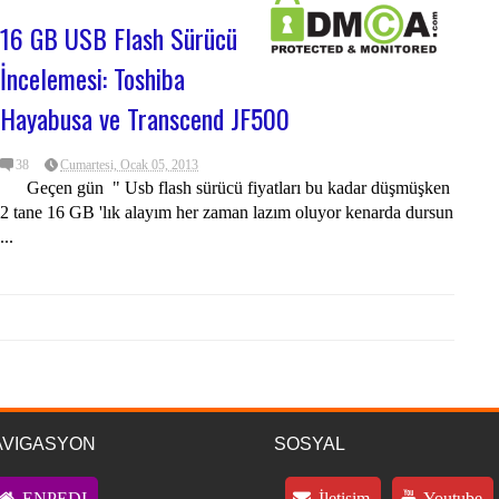
16 GB USB Flash Sürücü
İncelemesi: Toshiba
Hayabusa ve Transcend JF500
38
Cumartesi, Ocak 05, 2013
Geçen gün " Usb flash sürücü fiyatları bu kadar düşmüşken
2 tane 16 GB 'lık alayım her zaman lazım oluyor kenarda dursun
...
AVIGASYON
SOSYAL
ENPEDI
İletişim
Youtube