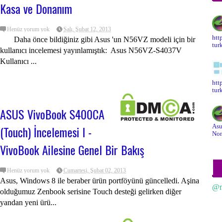
Kasa ve Donanım
Henüz yorum yok
Salı, Şubat 12, 2013
htt
Daha önce bildiğiniz gibi Asus 'un N56VZ modeli için bir
tur
kullanıcı incelemesi yayınlamıştık: Asus N56VZ-S4037V
Kullanıcı ...
htt
tur
ASUS VivoBook S400CA
Asu
(Touch) İncelemesi I -
Non
VivoBook Ailesine Genel Bir Bakış
Henüz yorum yok
Cumartesi, Şubat 02, 2013
Asus, Windows 8 ile beraber ürün portföyünü güncelledi. Aşina
@n
olduğumuz Zenbook serisine Touch desteği gelirken diğer
yandan yeni ürü...